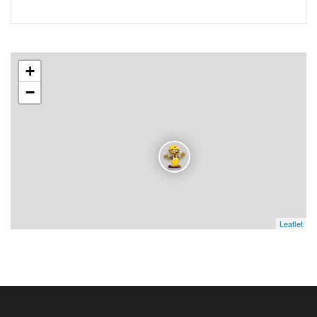
+
−
Leaflet