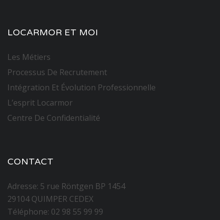
LOCARMOR ET MOI
Les Métiers
Processus De Recrutement
Intégration Et Évolution Professionnelle
L’esprit Locarmor
Centre De Confidentialité
CONTACT
Adresse: 5 rue Röntgen BP 1454
29104 QUIMPER CEDEX
Téléphone: 02 98 55 99 99